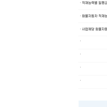
· 적재능력별 일평
· 화물자동차 적재
· 사업체당 화물자
·
·
·
·