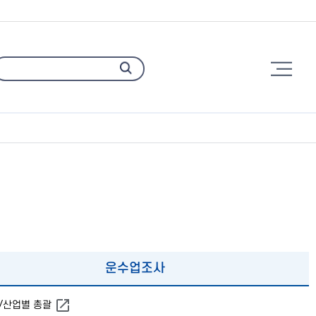
햄
검
버
색
거
메
뉴
운수업조사
별/산업별 총괄