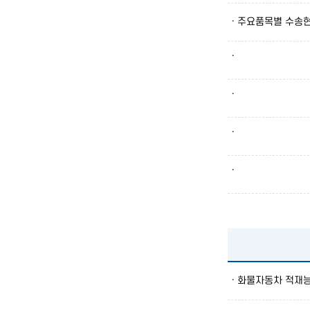
· 주요품목별 수송현
·
·
·
·
· 화물자동차 적재