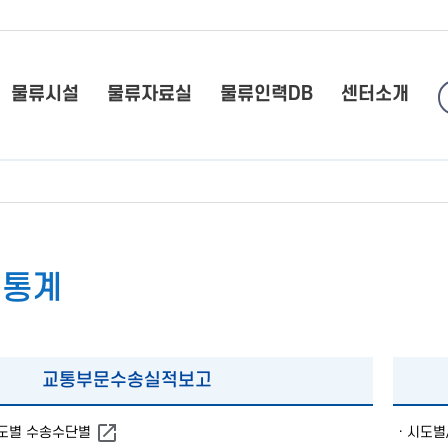
물류시설
물류자료실
물류인력DB
센터소개
인통계
교통부문수송실적보고
연도별 수송수단별
· 시도